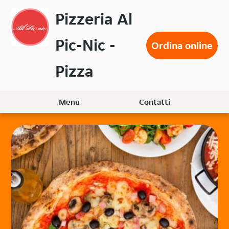
Passa
Pizzeria Al
al
contenuto
Pic-Nic -
principale
Ordina online
Pizza
Menu
Contatti